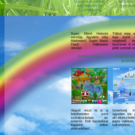
Gyerekeknek és picuroknak
Super Márió Helovini
Töltsd meg a
verziója, figyelem elég
lego autók t
félelmetes! Super Mario
megfelelő me
Flash - Halloween
benzinnel. A s
Version
jelölt szintnél ne
Doli kerti parti
Fagyott gy
gyűjtög
Vegyél részt te is a
Ismerkedj 
feledhetetlen kerti
ügyetlen kis p
szórakozásban az
aki elveszítette
ismerős Doli barátokkal
jeges vidéken
legújabb online
kell segíteni...
játékunkban!...