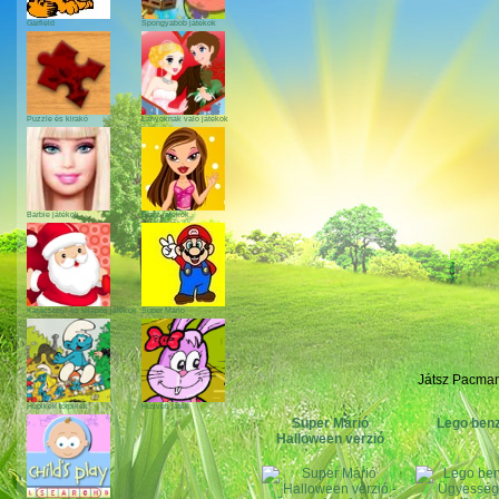
Garfield
Spongyabob játékok
Puzzle és kirakó
Lányoknak való játékok
Barbie játékok
Bratz játékok
Karácsonyi és télapós játékok
Super Mario
Játsz Pacman-
Hupikék törpikék
Húsvéti játék
Super Márió
Lego benz
Halloween verzió