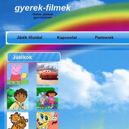
gyerek-filmek
Online játékok
gyerekeknek
Játék főoldal
Kapcsolat
Partnerek
Játékok
Peppa malac
Verdák - Cars
Go! Diego! Go!
Dóra a felfedező játékok