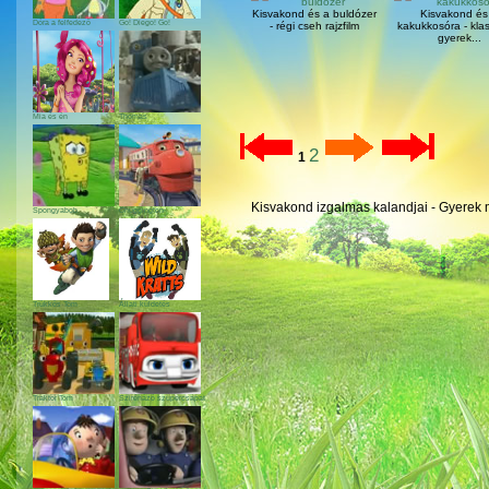
Kisvakond és a buldózer
Kisvakond és
Dóra a felfedező
Go! Diego! Go!
- régi cseh rajzfilm
kakukkosóra - kla
gyerek...
Mia és én
Thomas
2
1
Kisvakond izgalmas kalandjai - Gyerek 
Spongyabob
Chuggington
Trükkös Tom
Állati küldetés
Traktor Tom
Szirénázó szupercsapat