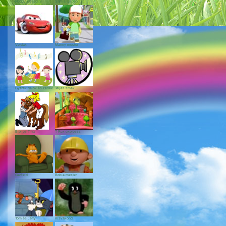
Noddy kalandjai
Sam a tűzoltó
Verdák
Manny mester
Gyerek dalok és zenék
Teljes fimek
Bibi és Tina
T-Rex expressz
Garfield
Bob a mester
Tom és Jerry
Kisvakond