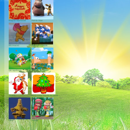
Magyar népmesék
Pat és Stan
Micimackó
Hupikék törpikék
Uki rajzfilmek
Phineas és Ferb
Télapó
Karácsonyi mesék és dalok
Zénó
Eperke