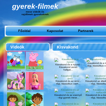
gyerek-filmek
mese videók és
rajzfilmek gyerekeknek
Főoldal
Kapcsolat
Partnerek
Videók
Kisvakond
Kisvakond és a t
Kisvakond és a nyuszi -
régi, klasszikus c
Kisvakond zenét
hallgat...
Bogyó és Babóca
Peppa malac
Kisvakond és az árvíz -
Kisvakond az állat
régi, klasszikus cseh...
- régi, klassziku
Én kicsi pónim
BARBIE rajzfilmek
Kisvakond és az esernyő
Kisvakond és a ki
- régi gyerek mese...
- régi, klassziku