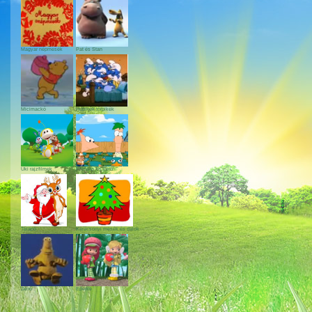
Magyar népmesék
Pat és Stan
Micimackó
Hupikék törpikék
Uki rajzfilmek
Phineas és Ferb
Télapó
Karácsonyi mesék és dalok
Zénó
Eperke