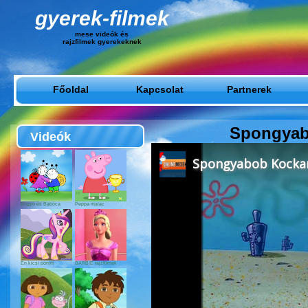
gyerek-filmek
mese videók és
rajzfilmek gyerekeknek
Főoldal
Kapcsolat
Partnerek
Spongyabo
Videók
Bogyó és Babóca
Peppa malac
Én kicsi pónim
BARBIE rajzfilmek