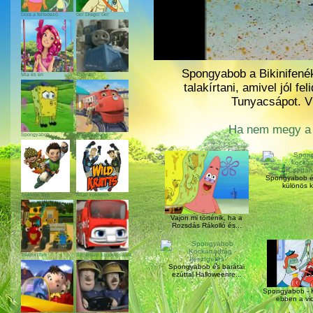
Dóra a felfedező
Go! Diego! Go!
Spongyabob a Bikinifené
Mia és én
Thomas
talakírtani, amivel jól f
Tunyacsápot. V
Ha nem megy a m
Spongyabob
Chuggington
Spongyabob és
különös k
Trükkös Tom
Állati küldetés
Vajon mi történik, ha a
Rozsdás Rákolló és...
Traktor Tom
Szirénázó szupercsapat
Spongyabob és barátai
ezúttal Halloweenre...
Spongyabob - 
ebben a vic