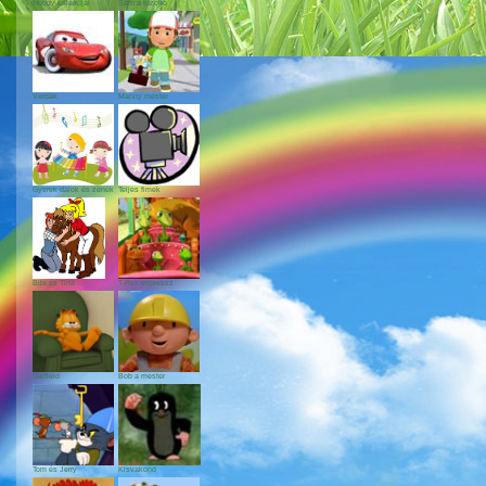
Noddy kalandjai
Sam a tűzoltó
Verdák
Manny mester
Gyerek dalok és zenék
Teljes fimek
Bibi és Tina
T-Rex expressz
Garfield
Bob a mester
Tom és Jerry
Kisvakond