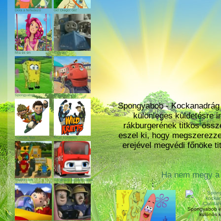
Dóra a felfedező
Go! Diego! Go!
Mia és én
Thomas
Spongyabob
Chuggington
Spongyabob - Kockanadrág 
különleges küldetésre i
rákburgerének titkos össze
eszel ki, hogy megszerezze
Trükkös Tom
Állati küldetés
erejével megvédi főnöke t
Ha nem megy a m
Traktor Tom
Szirénázó szupercsapat
Spongyabob és
különös k