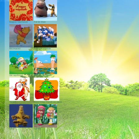
Magyar népmesék
Pat és Stan
Micimackó
Hupikék törpikék
Uki rajzfilmek
Phineas és Ferb
Télapó
Karácsonyi mesék és dalok
Zénó
Eperke