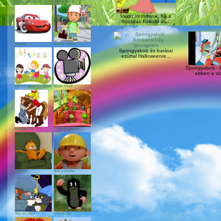
Noddy kalandjai
Sam a tűzoltó
Vajon mi történik, ha a
Rozsdás Rákolló és...
Verdák
Manny mester
Spongyabob és barátai
ezúttal Halloweenre...
Spongyabob - 
ebben a vic
Gyerek dalok és zenék
Teljes fimek
Bibi és Tina
T-Rex expressz
Garfield
Bob a mester
Tom és Jerry
Kisvakond