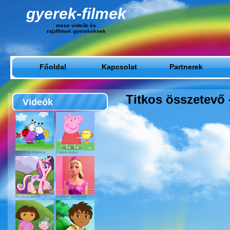
gyerek-filmek
mese videók és
rajzfilmek gyerekeknek
Főoldal
Kapcsolat
Partnerek
Titkos összetevő
Videók
Bogyó és Babóca
Peppa malac
Én kicsi pónim
BARBIE rajzfilmek