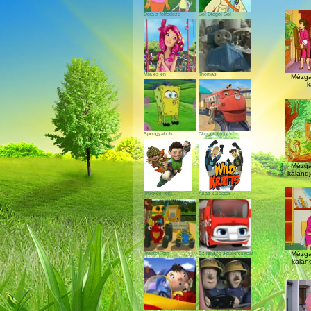
Dóra a felfedező
Go! Diego! Go!
Mia és én
Thomas
Mézga
k
Spongyabob
Chuggington
Mézga
kalandj
Trükkös Tom
Állati küldetés
Mézga
Traktor Tom
Szirénázó szupercsapat
kalandj