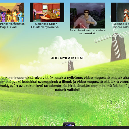
Geronimo Stilton -
Micimackó 4.
 Pónim Varázslatos
Eltűntnek nyilvánítva -...
mackó kaland
tság 1. évad...
Az emberek nem szeretik a
mutánsokat.
JOGI NYILATKOZAT
alunkon nincsenek tárolva videók, csak a nyilvános video megosztó oldalak ált
nos beágyazó kódokkal szerepelnek a filmek (a video megosztó oldalakra vanna
ilmek), ezért az azokon lévő tartalomért és hirdetésekért semminemű felelőssé
tudunk vállalni!