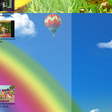
r Egyiptomba
beszéljen...
uli buli-vicces
lm...
m Varázslatos
. évad...