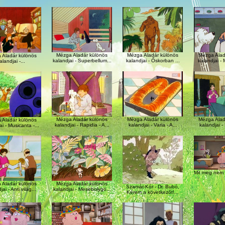
Mézga Aladár különös
Mézga Aladár különös
Mézga Alad
 Aladár különös
kalandjai - Superbellum...
kalandjai - Őskorban ...
kalandjai - M
alandjai -...
Mézga Aladár különös
Mézga Aladár különös
Mézga Alad
 Aladár különös
kalandjai - Rapidia - A...
kalandjai - Varia - A...
kalandjai -
ai - Musicanta -...
Mit meg nem t
 Aladár különös
Mézga Aladár különös
Szamár-Kór - Dr. Bubó,
ai - Anti világ...
kalandjai - Mesebolygó...
Kérem a következőt!...