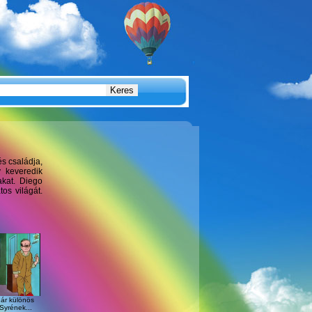
s családja,
 keveredik
akat. Diego
os világát.
ár különös
 Syrének...