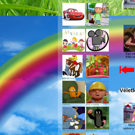
Noddy kalandjai
Sam a tűzoltó
Mit meg 
Verdák
Manny mester
Gyerek dalok és zenék
Teljes fimek
Egy va
Kitty v
Bibi és Tina
T-Rex expressz
Vélet
Garfield
Bob a mester
Manc
sárkány 
Tom és Jerry
Kisvakond