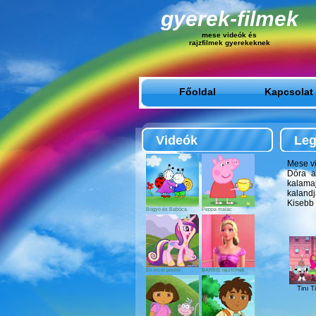
gyerek-filmek
mese videók és
rajzfilmek gyerekeknek
Főoldal
Kapcsolat
Videók
Leg
Mese vi
Dóra a
kalama
kaland
Kisebb
Bogyó és Babóca
Peppa malac
Én kicsi pónim
BARBIE rajzfilmek
Tini T