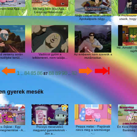
nem tesz Apa......
Mit meg nem tesz Apa...
I.rész-rajzfilmsorozat...
Négy csapat száll szembe
X Professzo
Apokalipszis négy...
utazik, hogy 
Hé, Arnold! - S
rajzfi
d verseny során
Vadócot gyötri a
Az emberek nem szeretik a
eszélybe kerül,...
lelkiismeret, nem találja...
mutánsokat.
1
84
85
86
88
89
90
92
...
87
...
len gyerek mesék
Peppa malac - Papának
s őrjárat - Egy
Pocoyo mesevideó
Én Kicsi Póni
nincs meg a szemüvege
megmentése - A...
magyarul gyerekeknek -
Barátság 2
-...
Jön a...