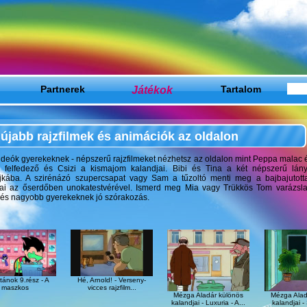
Partnerek
Játékok
Tartalom
újabb rajzfilmek és animációk az oldalon
deók gyerekeknek - népszerű rajzfilmeket nézhetsz az oldalon mint Peppa malac é
 felfedező és Csizi a kismajom kalandjai. Bibi és Tina a két népszerű lány
jkába. A szirénázó szupercsapat vagy Sam a tűzoltó menti meg a bajbajutott
jai az őserdőben unokatestvérével. Ismerd meg Mia vagy Trükkös Tom varázslat
 és nagyobb gyerekeknek jó szórakozás.
itánok 9.rész - A
Hé, Arnold! - Verseny-
maszkos
vicces rajzfilm...
Mézga Aladár különös
Mézga Alad
kalandjai - Luxuria - A...
kalandjai -