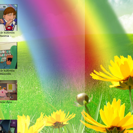
ár különös
asinia - ...
ár különös
 Második...
esz Apa......