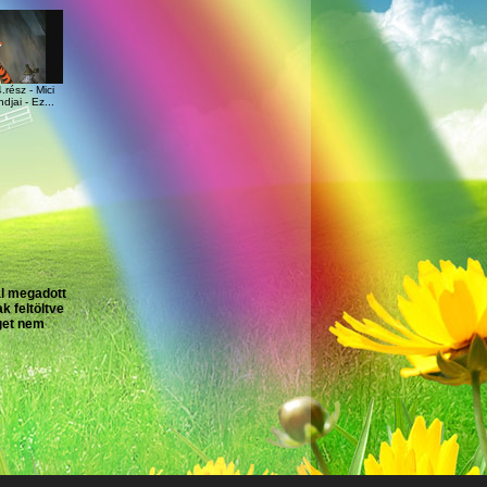
rész - Mici
jai - Ez...
al megadott
k feltöltve
get nem