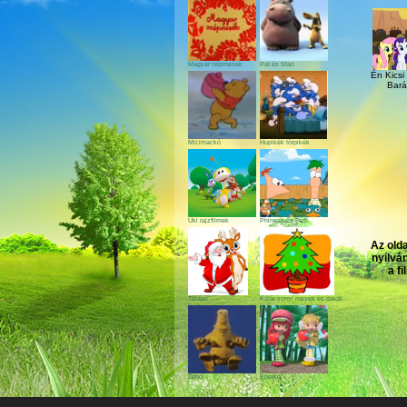
Magyar népmesék
Pat és Stan
Én Kicsi
Bará
Micimackó
Hupikék törpikék
Uki rajzfilmek
Phineas és Ferb
Az old
nyilvá
a f
Télapó
Karácsonyi mesék és dalok
Zénó
Eperke