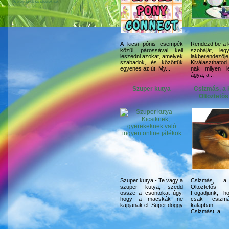
Gyerekeknek és picuroknak
A kicsi pónis csempék
Rendezd be a 
közül párossával kell
szobáját, le
leszedni azokat, amelyek
lakberendezője
szabadok, és közöttük
Kiválaszthato
egyenes az út. My...
nak milyen l
ágya, a...
Szuper kutya
Csizmás, a 
Öltöztetős
Szuper kutya - Te vagy a
Csizmás, a
szuper kutya, szedd
Öltöztetős
össze a csontokat úgy,
Fogadjunk, h
hogy a macskák ne
csak csizm
kapjanak el. Super doggy
kalapban 
Csizmást, a...