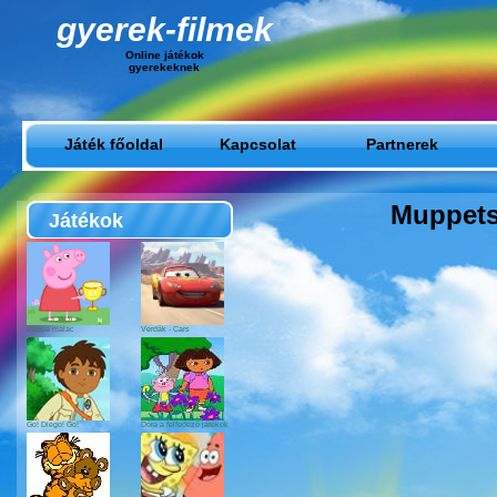
gyerek-filmek
Online játékok
gyerekeknek
Játék főoldal
Kapcsolat
Partnerek
Muppets 
Játékok
Peppa malac
Verdák - Cars
Go! Diego! Go!
Dóra a felfedező játékok