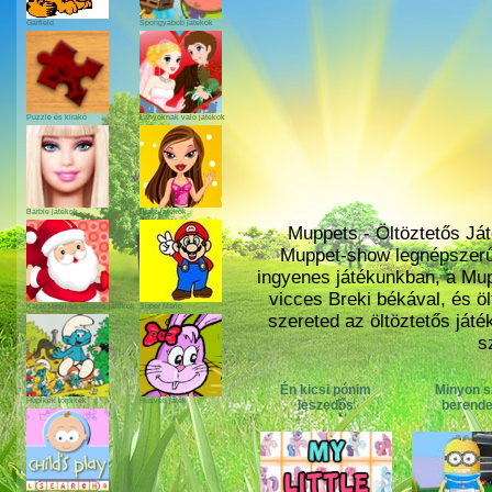
Garfield
Spongyabob játékok
Puzzle és kirakó
Lányoknak való játékok
Barbie játékok
Bratz játékok
Muppets - Öltöztetős Ját
Muppet-show legnépszerűb
ingyenes játékunkban, a Mup
vicces Breki békával, és öl
Karácsonyi és télapós játékok
Super Mario
szereted az öltöztetős ját
s
Én kicsi pónim
Minyon s
Hupikék törpikék
Húsvéti játék
leszedős
berend