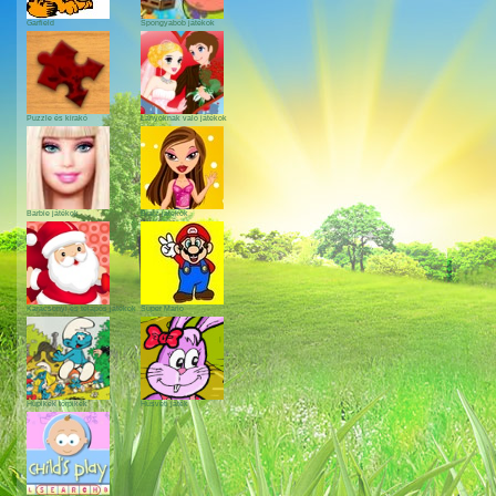
Garfield
Spongyabob játékok
Puzzle és kirakó
Lányoknak való játékok
Barbie játékok
Bratz játékok
Karácsonyi és télapós játékok
Super Mario
Hupikék törpikék
Húsvéti játék