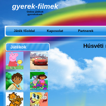
gyerek-filmek
Online játékok
gyerekeknek
Játék főoldal
Kapcsolat
Partnerek
Húsvéti 
Játékok
Peppa malac
Verdák - Cars
Go! Diego! Go!
Dóra a felfedező játékok