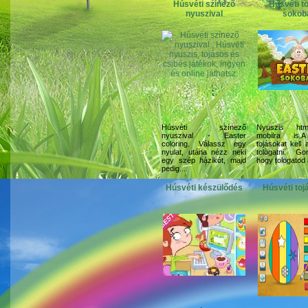
Húsvéti színező
Húsvéti t
nyuszival
sokob
Húsvéti színező
Nyuszis htm
nyuszival - Easter
mobilra is.A
coloring. Válassz egy
tojásokat kell 
nyulat, utána nézz neki
tologatni. Go
egy szép házikót, majd
hogy tologatod a
pedig...
Húsvéti készülődés
Húsvéti toj