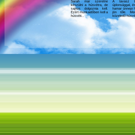
Sarah már szeretne
A tavasz t
készülni a húsvétra, de
újdonsággal, é
sajnos dolgoznia kell.
hamar ünnepi 
Ezért munkaidőben kell a
jön tőle. Me
húsvéti...
közeledő húsvét