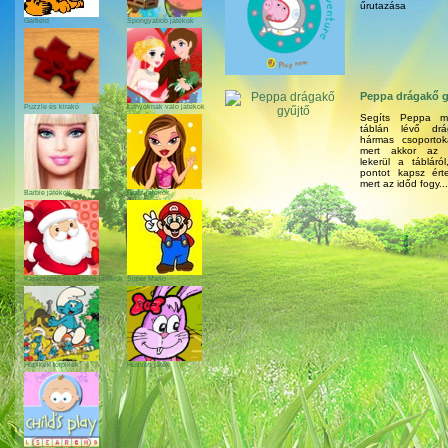
űrutazása
Garfield
Spongyabob játékok
Peppa drágakő g
Puzzle és kirakó
Lányoknak való játékok
Segíts Peppa m
táblán lévő drá
hármas csoportoka
mert akkor az 
lekerül a tábláró
pontot kapsz ért
mert az időd fogy...
Barbie játékok
Bratz játékok
Karácsonyi és télapós játékok
Super Mario
Hupikék törpikék
Húsvéti játék