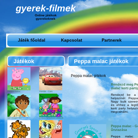
gyerek-filmek
Online játékok
gyerekeknek
Játék főoldal
Kapcsolat
Partnerek
Játékok
Peppa malac játékok
Peppa malac jétékok
Rendezd meg P
malac kerti partij
Peppa malac
Verdák - Cars
Rendezd be a ke
helyszínét Peppa
Nagy bulit szeretn
és ehhez a legtö
kerti party helysz
megcsinálni.
Go! Diego! Go!
Dóra a felfedező játékok
Peppa malac - G
űrutazása
Peppa malac 