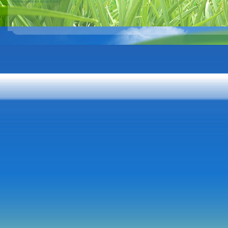
Gyerekeknek és picuroknak