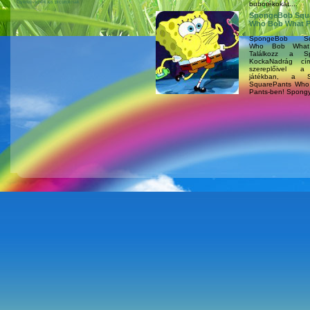
Gyerekeknek és picuroknak
buborékokat....
SpongeBob Squ
Who Bob What P
SpongeBob Squ
Who Bob What
Találkozz a S
KockaNadrág cím
szereplőivel a
játékban, a S
SquarePants Who
Pants-ben! Spongy