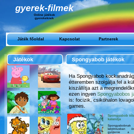
gyerek-filmek
Online játékok
gyerekeknek
Játék főoldal
Kapcsolat
Partnerek
Játékok
Spongyabob játékok
Ha Spongyabob kockanadrág
étteremben szolgálja fel a k
kiszállítja azt a megrendelők
Peppa malac
Verdák - Cars
ezen ingyen
Spongyabobos j
is: focizik, csikóhalon lovag
games.
Go! Diego! Go!
Dóra a felfedező játékok
Spongyabob tél
kalandja
Spongyabo
labirintusban ö
gyűjtenie a m