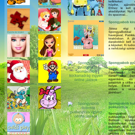
kellékeket: cs
hópihe, ajándék
Garfield
Spongyabob játékok
Ehhez le kell g
akadályokat. Nyíl b
és spaceval...
Spongyabob kir
Játssz régi bar
SpongyaBob
Puzzle és kirakó
Lányoknak való játékok
haverjával, Patrik
kirakósban. A já
darabokból kell 
a képeket. Ki tudo
a nehézségi szintet
Barbie játékok
Bratz játékok
Spongyabob gyű
Segíts Spongya
Patricknak össz
mimél több étel
egyenként, és
juttatniuk a célba
Karácsonyi és télapós játékok
Super Mario
helyre. Érezd 
ebben a vicce
játékban!...
Spongyabob bu
pukkasztója
Hupikék törpikék
Húsvéti játék
Spongyabob 
pukkasztója - Seg
Bobnak kipukk
buborékokat úg
kezében lévő bu
ugyanolyan bubor
célozva kidur