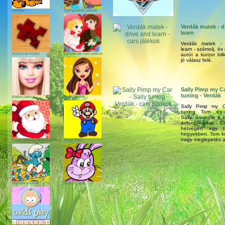
Garfield
Spongyabob játékok
Verdák matek - d
learn
Verdák matek - 
learn - számolj, és 
Puzzle és kirakó
Lányoknak való játékok
autót a kurzor bil
jó válasz felé.
Sally Pimp my Ca
tuning - Verdák
Barbie játékok
Bratz játékok
Sally Pimp my C
tuning Tom és b
Sally, ünneplik a
évfordulójukat. 
hétvégén egy 
hegyekben. Tom ké
nagy meglepetés az
Karácsonyi és télapós játékok
Super Mario
Hupikék törpikék
Húsvéti játék