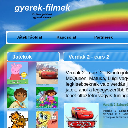
gyerek-filmek
Online játékok
gyerekeknek
Játék főoldal
Kapcsolat
Partnerek
Játékok
Verdák 2 - cars 2
Verdák 2 - cars 2 - Kipufogó
McQueen, Matuka, Luigi vagy 
legkisebbeknek való verdás 
Peppa malac
Verdák - Cars
játék, ahol a legegyszerűbb 
lehet öltöztetni vagyis tuning
Verdák 2 Színező
Go! Diego! Go!
Dóra a felfedező játékok
Verdák 2 Színez
színezd ki a Cars
szereplőit tetszés s