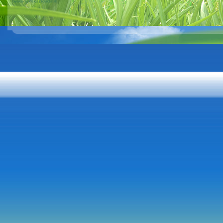
Gyerekeknek és picuroknak