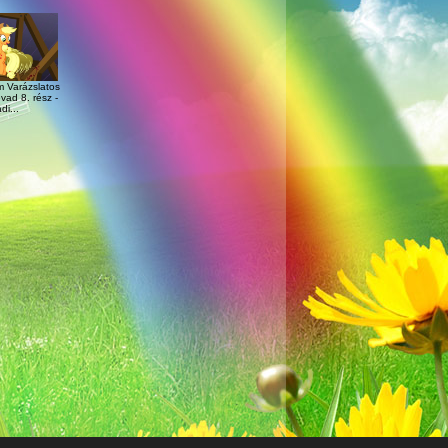
m Varázslatos
vad 8. rész -
di...