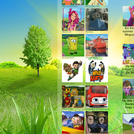
Dóra a felfedező
Go! Diego! Go!
Én Kic
nyomot 
Mia és én
Thomas
Megcsin
Spongyabob
Chuggington
My lit
3.rész: 
- Én ki
Trükkös Tom
Állati küldetés
My littl
Barát
hogy n
Traktor Tom
Szirénázó szupercsapat