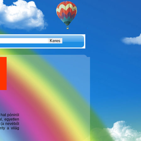
 hat póniról
ul, egyetlen
 (a nevéből
ty a világ