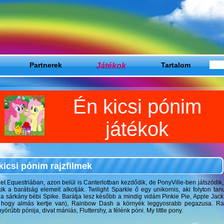
Partnerek
Játékok
Tartalom
Én kicsi pónim
játékok
kicsi pónim rajzfilmek
net Equestriában, azon belül is Canterlotban kezdődik, de PonyVille-ben játszódik,
kik a barátság elemeit alkotják. Twilight Sparkle ő egy unikornis, aki folyton tan
 a sárkány bébi Spike. Barátja lesz később a mindig vidám Pinkie Pie, Apple Jack
 hogy almás kertje van), Rainbow Dash a környék leggyosrabb pegazusa. Rari
yörűbb pónija, divat mániás, Fluttershy, a félénk póni. My little pony.