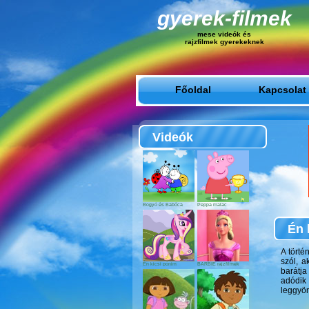
gyerek-filmek
mese videók és
rajzfilmek gyerekeknek
Főoldal
Kapcsolat
Videók
Bogyó és Babóca
Peppa malac
Én 
A törté
szól, a
Én kicsi pónim
BARBIE rajzfilmek
barátja
adódik
leggyön