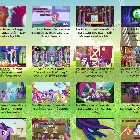
si Pónim - Hagyj
Én Kicsi Pónim Varázslatos
Én kicsi pónim-Varázslatos
Az Én Kic
magad után - Izzy
Barátság 2. évad 18. rész -
Barátság S02E11 - Szív
Varázslatos
álja - My little...
Ki a jó barát?
Melege estélye - My...
Évad 25 
Alakvál
tle pony - 5.évad
Az Én Kicsi Pónim
My little pony - Varázslatos
My little pony
Otthon édes otthon
Varázslatos Barátság 7
Barátság - 6. évad 10. rész
Barátság 6. é
csi Pónim mese...
Évad 1 - 2 Rész Celestia...
- Almásderes...
Szívélyes
Én Kicsi Póni
e pony - Varázslatos
My little pony - Varázslatos
My little pony - Varázslatos
Barátság 2. év
ság 6/6 - Tudod,
Barátság 6/5 - Tűzpróba
Barátság 5/24 - Az igazi
Csak i
incs bocsánat...
csillag