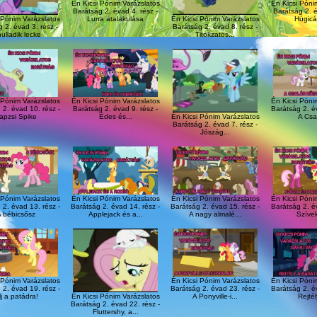
Én Kicsi Pónim Varázslatos
Én Kicsi Póni
Barátság 2. évad 4. rész -
Barátság 2. é
Luna átalakulása
Húgicák
 Pónim Varázslatos
Én Kicsi Pónim Varázslatos
 2. évad 3. rész -
Barátság 2. évad 8. rész -
ulladik lecke
Titokzatos...
 Pónim Varázslatos
Én Kicsi Pónim Varázslatos
Én Kicsi Póni
 2. évad 10. rész -
Barátság 2. évad 9. rész -
Barátság 2. év
apzsi Spike
Édes és...
A Csal
Én Kicsi Pónim Varázslatos
Barátság 2. évad 7. rész -
Jószág...
 Pónim Varázslatos
Én Kicsi Pónim Varázslatos
Én Kicsi Pónim Varázslatos
Én Kicsi Póni
 2. évad 13. rész -
Barátság 2. évad 14. rész -
Barátság 2. évad 15. rész -
Barátság 2. év
 bébicsősz
Applejack és a...
A nagy almalé...
Szívek
 Pónim Varázslatos
Én Kicsi Pónim Varázslatos
Én Kicsi Póni
 2. évad 19. rész -
Barátság 2. évad 23. rész -
Barátság 2. év
lj a patádra!
A Ponyville-i...
Rejtél
Én Kicsi Pónim Varázslatos
Barátság 2. évad 22. rész -
Fluttershy, a...