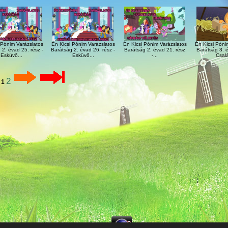
 Pónim Varázslatos
Én Kicsi Pónim Varázslatos
Én Kicsi Pónim Varázslatos
Én Kicsi Póni
 2. évad 25. rész -
Barátság 2. évad 26. rész -
Barátság 2. évad 21. rész
Barátság 3. é
Esküvő...
Esküvő...
-...
Csalá
2
1