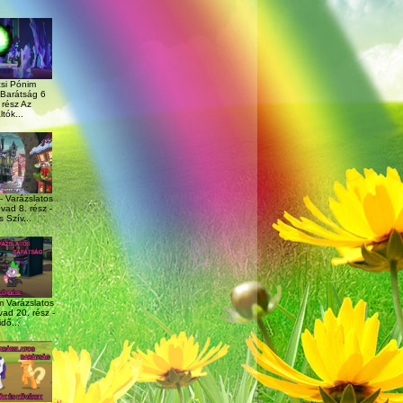
si Pónim
 Barátság 6
rész Az
tók...
 - Varázslatos
vad 8. rész -
 Szív...
m Varázslatos
ad 20. rész -
dő...