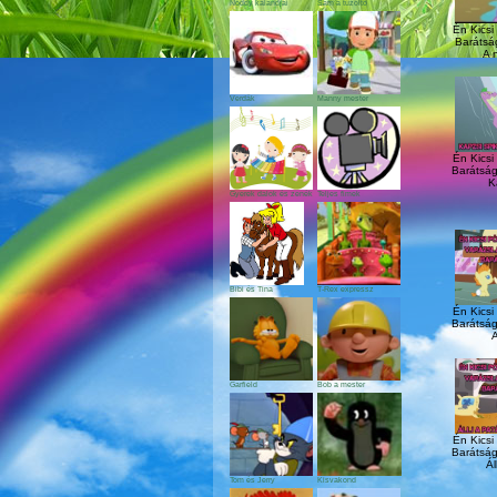
Noddy kalandjai
Sam a tűzoltó
Én Kicsi
Barátság
A n
Verdák
Manny mester
Én Kicsi
Barátság
K
Gyerek dalok és zenék
Teljes fimek
Bibi és Tina
T-Rex expressz
Én Kicsi
Barátság
A
Garfield
Bob a mester
Én Kicsi
Barátság
Ál
Tom és Jerry
Kisvakond