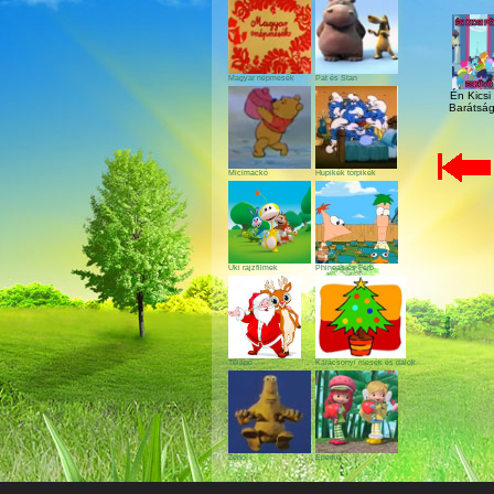
Magyar népmesék
Pat és Stan
Én Kicsi
Barátság
Micimackó
Hupikék törpikék
Uki rajzfilmek
Phineas és Ferb
Télapó
Karácsonyi mesék és dalok
Zénó
Eperke