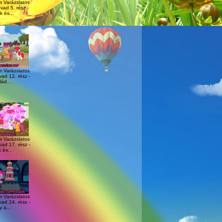
m Varázslatos
vad 5. rész -
 és...
m Varázslatos
ad 12. rész -
ád...
m Varázslatos
ad 17. rész -
 és...
m Varázslatos
ad 24. rész -
y a...